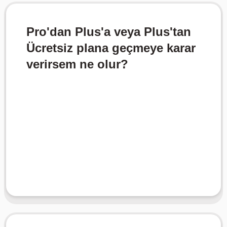
Pro'dan Plus'a veya Plus'tan
Ücretsiz plana geçmeye karar
verirsem ne olur?
devam edeceksiniz.
yüksek planın özelliklerine erişmeye
geçerli olacaktır. O zamana kadar daha
mevcut fatura döngünüzün sonunda
Downgrade etmeyi seçerseniz, değişiklikler