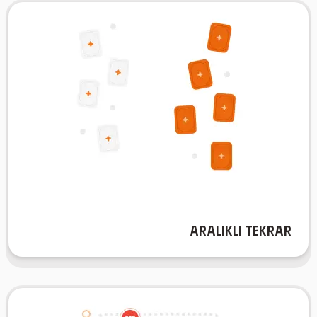
Aralıklı Tekrar
süreli hatırlama ve verimli çalışma sağlar.
alanlara odaklanmanıza yardımcı olur, böylece uzun
öğrendiklerinizi pekiştirirken dikkat gerektiren
oturumlarınızı optimal aralıklarda planlar ve
yeteneğinizi arttırın. AIFlash.Cards, inceleme
Aralıklı Tekrar
Aralıklı Tekrar özelliğimiz ile hafıza tutma
Yazdır