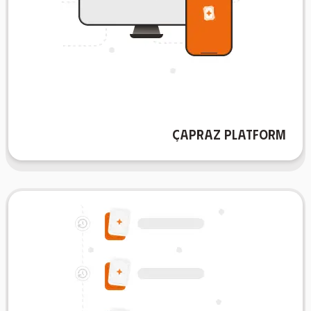
çalışmanızı sağlar.
istediğiniz zaman ve istediğiniz yerde verimli
flashcard'larınız senkronize ve erişilebilir, böylece
tabletinizde veya bilgisayarınızda olun,
cihazda kesintisiz çalışın. İster telefonunuzda,
Çapraz Platform
AIFlash.Cards'ın çapraz platform yetenekleriyle her
Geçmiş