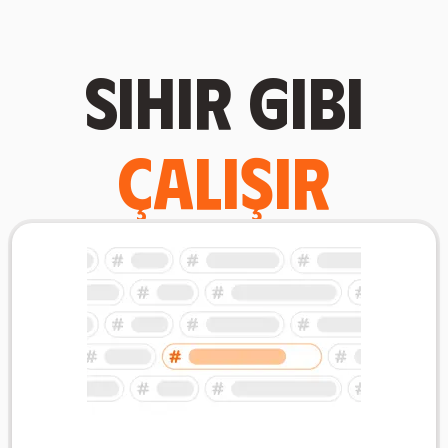
Sihir gibi
çalışır
Konuya göre