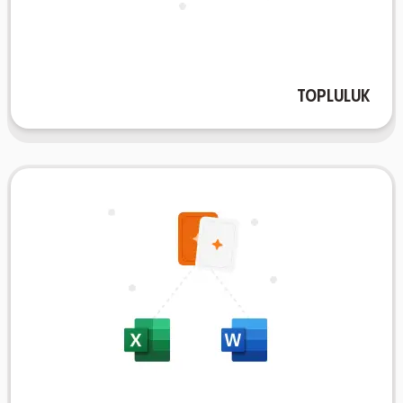
öğrenme deneyimini zenginleştiren çeşitli bir bilgi
eğitimcilerle etkileşim kurun. Hep birlikte, herkesin
desteleri keşfedin ve dünya çapında öğrenciler ve
paylaşın, arkadaşlarınız tarafından oluşturulmuş
öğrenme dünyasına adım atın. Flashcard setlerinizi
Topluluk
AIFlash.Cards topluluğuna katılın ve işbirlikçi bir
Excel / Word'e İhraç
paylaşabilirsiniz.
veya düzenleyebilir ve çeşitli platformlarda