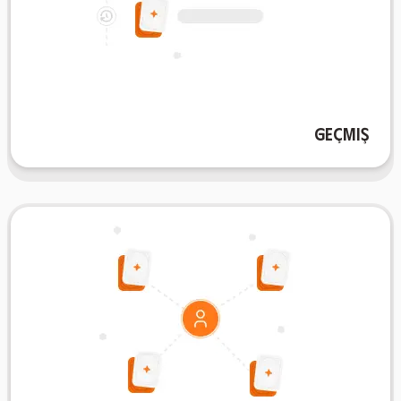
yönetmek hiç bu kadar kolay olmamıştı.
Elinizin altındaki geçmişinizle, çalışma ilerleyişinizi
öğrenme yolculuğunuzun kapsamlı bir kaydını tutun.
gözden geçirin, önceki oturumlara tekrar bakın ve
kaybetmeyin. Flashcard oluşturma zaman çizelgenizi
Geçmiş
AIFlash.Cards'ın Geçmiş özelliği ile ilerlemenizi asla
Topluluk
deposu oluşturabiliriz.