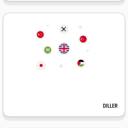
Diller
eğitiminizin önünde hiçbir dil engeli bırakmıyor.
ister ana dilinizde çalışıyor olun, platformumuz
öğrenmeyi kucaklayın. İster yeni bir dil öğreniyor olun
flashcard'lar oluşturmasını sağlayarak küresel
Diller
AIFlash.Cards'in 100 dile destek vererek