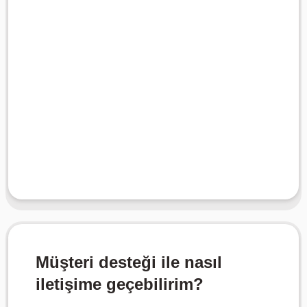
geçin.
kalmazsanız, müşteri desteğimizle iletişime
karşılaşırsanız veya hizmetten memnun
sonra durum bazında verilir. Sorunlarla
İadeler, satın alma işleminden bir süre
Müşteri desteği ile nasıl
iletişime geçebilirim?