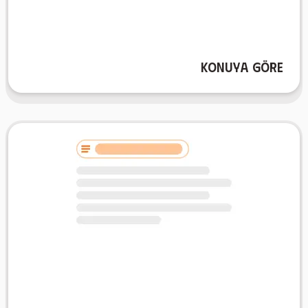
hazırlama süresinden tasarruf edin.
bilgileri içeren bir flashcard seti alın, materyal
herhangi bir konu girin ve öğrenmeniz gereken temel
araçlarını anında oluşturun. AIFlash.Cards içerisine
Konuya göre
Konuya Göre Oluştur özelliğimiz ile hedefli çalışma
Bağlama göre
okuduklarınızı pekiştirmek için mükemmeldir.
flashcard'ların akıllıca oluşturulduğunu izleyin—
AIFlash.Cards içerisine yapıştırın ve konu ile ilgili