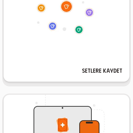
şekilde yapılandırılmış bir şekilde takip edin.
materyallerinizi, çalışma alışkanlıklarınıza en uygun
kategorize etmek basit hale gelir. Çalışma
böylece konu, zorluk seviyesi veya başka bir şekilde
Flashcard'larınızı özelleştirilmiş setlere kaydedin,
Setlere Kaydet
Çalışma materyallerinizi kolayca organize edin!
Çapraz Platform