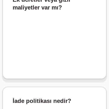
maliyetler var mı?
vergilerin uygulanabileceğini unutmayın.
ancak bulunduğunuz yere bağlı olarak
ve Pro planlarının fiyatları her şey dahil,
Gizli ücretler veya maliyetler yoktur. Plus
İade politikası nedir?