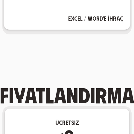
materyallerinizi tercih ettiğiniz formatta çalışabilir
Excel veya Word'e aktarabilir, böylece öğrenme
AIFlash.Cards ile desteğinizi kusursuz bir şekilde
Excel / Word'e İhraç
Flashcard'larınızı gittiğiniz her yere götürün!
Fiyatlandırm
Ücretsiz