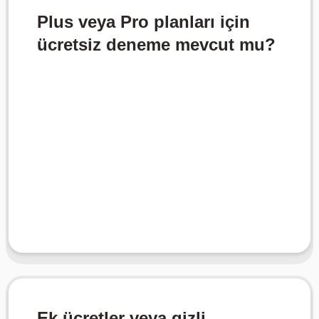
Plus veya Pro planları için
ücretsiz deneme mevcut mu?
etmenizi sağlar.
bulunmadan önce temel özellikleri test
plan, ücretli abonelik taahhüdünde
deneme sunmuyoruz. Ancak, Ücretsiz
Şu anda ücretli planlarımız için ücretsiz
Ek ücretler veya gizli