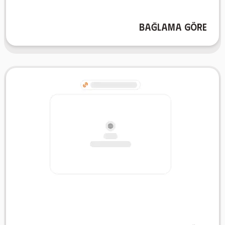
paragrafları veya herhangi bir yazılı içeriği
araçlarına dönüştürün. Ders notlarını, e-kitaplardan
Bağlama göre
Metin parçalarını kolayca etkileşimli çalışma
Bağlantıya göre
kalın ve bilgi tabanınızı genişletin.
izleyin. Çevrimiçi kaynaklardan doğrudan güncel
sayfasının içeriğinden flashcard'lar oluşturmasını
herhangi bir bağlantıyı yapıştırın ve AI'ımızın web
desteğinize dönüştürün. AIFlash.Cards içerisine