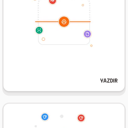
mükemmeldir.
olacak şekilde el altında veya hareket halindeyken
çıkarın—çalışmanız dijital çalışmaya tamamlayıcı
sadece kartlarınızı çevrirkene dokunsal hislerin tadını
flashcard'larınızı yazdırın. Notlar alın, işaretleyin veya
oturumlarınız için doğrudan AIFlash.Cards'dan
Yazdır
Somut bir çalışma aracı mı tercih edersiniz? Çalışma
Setlere Kaydet