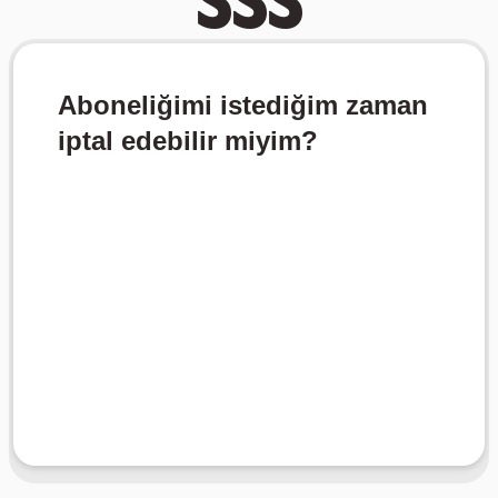
Aboneliğimi istediğim zaman
iptal edebilir miyim?
daha fazla ücret uygulanmaz.
döngüsünün sonunda yenilenmez ve size
iptal edildiğinde, planınızın fatura
istediğiniz zaman iptal edebilirsiniz. Bir kez
Evet, aboneliğinizi hesap ayarlarından