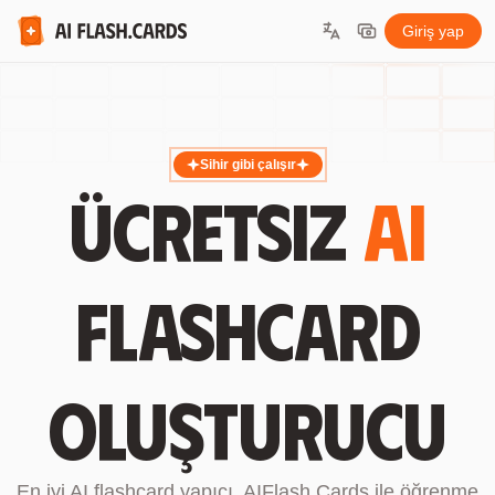
Giriş yap
Sihir gibi çalışır
Ücretsiz
AI
flashcard
oluşturucu
En iyi AI flashcard yapıcı. AIFlash.Cards ile öğrenme