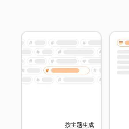
按主题生成
备材料的时间。
常适
习的基本信息的闪卡，节省了准
地生
中，您将得到一组专注于需要学
AIF
何主题输入到AIFlash.Cards
或任
即创建针对性的学习辅助。将任
工具
按主题生成
使用我们的按主题生成功能，立
轻松