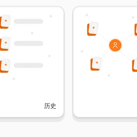
历史
习进度从未如此轻松。
知识宝库。
有了历史记录在手，管理您
互动。共同构建一个丰富
话，并保持全面的学习记
卡片集，并与全球学生和
创建时间线，重温先前的学
的闪卡集合，发现由同行
永远不要失去进度。回顾闪
入一个协作学习的世界。
历史
Flash.Cards的历史功
加入AIFlash.Cards社区