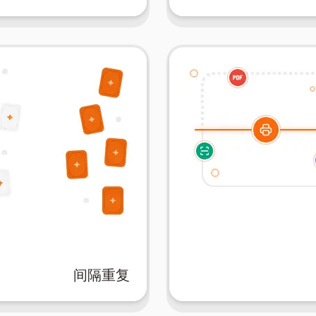
间隔重复
习的补充。
确保长期记忆和高效学习。
非常适合随时学习或作为
的地方，同时加强已学内
是享受翻阅打印卡片的手
安排复习，帮助您关注需要
闪卡。写笔记、标记它们
。AIFlash.Cards在最佳
可以直接从AIFlash.Card
间隔重复
我们的间隔重复功能，提高
如果您更喜欢实际的学习