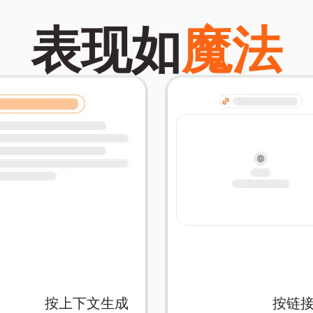
表现如
魔法
按上下文生成
按链
合加强您阅读过的内容。
的知识库。
成与主题相关的闪卡——非
线资源中获取最新信息并
lash.Cards中，观看它智能
从网页内容生成闪卡。直
意书写内容粘贴到
AIFlash.Cards中，我们的
。将讲义、电子书中的段落
习工具。将任意链接粘贴
按上下文生成
按链
将文本段落转换为互动学习
将网络上的信息变成个性