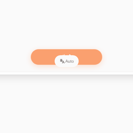
生成
5张卡片
Auto