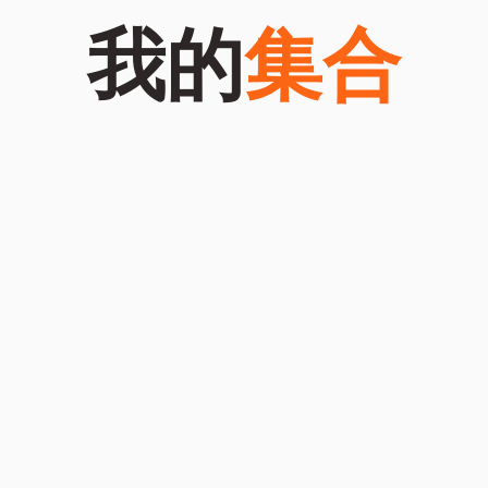
我的
集合