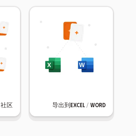
社区
导出到Excel / Word
享它们。
众人的
学习或编辑，并在各种平台上分
教育者
中，使您可以在首选格式中进行
创建的
将卡片集导出到Excel或Word
分享您
AIFlash.Cards，您可以无缝地
社区
导出到Excel / Word
，并进
随时随地携带您的闪卡！使用