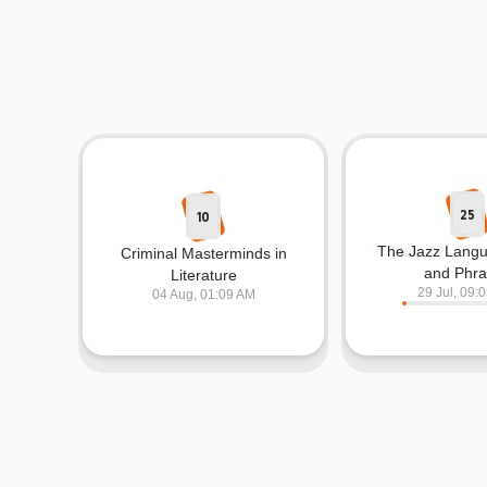
25
10
The Jazz Langu
Criminal Masterminds in
and Phra
Literature
29 Jul, 09:
04 Aug, 01:09 AM