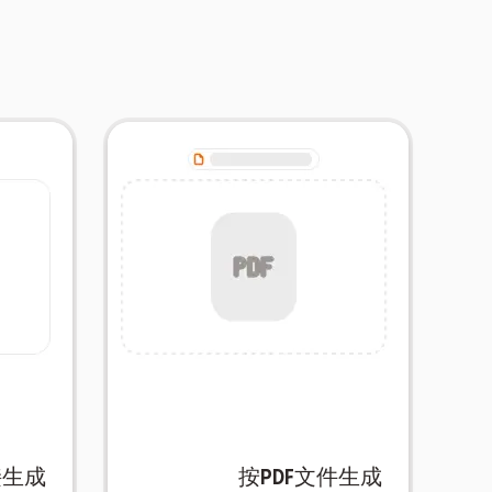
接生成
按pdf文件生成
过程。
备复习的卡片，简化了您的学习
扩展您
的PDF文档拆解为易于消化、准
接从在
卡。这个聪明的工具通过将复杂
AI将
关键概念并将其转换为方便的闪
到
用AIFlash.Cards，您可以提取
接生成
按pdf文件生成
化的学
不要被冗长的PDF文件淹没！使