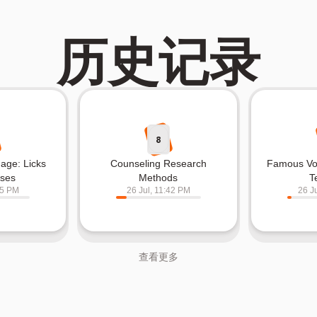
历史记录
8
age: Licks
Counseling Research
Famous Vo
ses
Methods
T
05 PM
26 Jul, 11:42 PM
26 J
查看更多