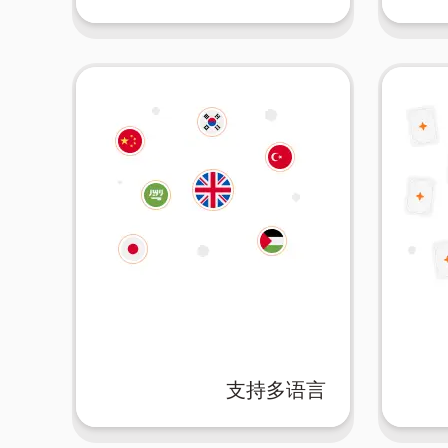
支持多语言
您的教育。
容，
们的平台确保没有语言障碍阻碍
注意
掌握新语言还是用母语学习，我
时间
语言，接受全球学习。不论您是
记忆力
支持多语言
借助AIFlash.Cards支持的100种
利用