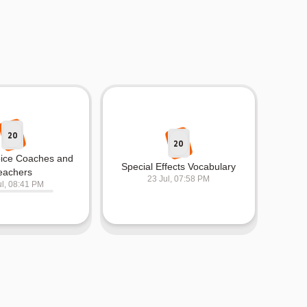
20
20
ice Coaches and
Special Effects Vocabulary
eachers
23 Jul, 07:58 PM
ul, 08:41 PM